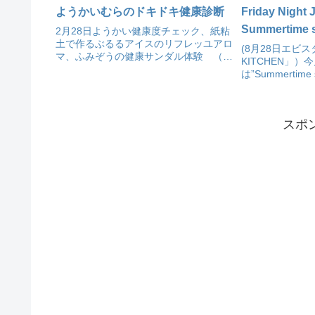
ようかいむらのドキドキ健康診断
Friday Night
Summertime 
2月28日ようかい健康度チェック、紙粘
土で作るぶるるアイスのリフレッユアロ
(8月28日エビスタ
マ、ふみぞうの健康サンダル体験 （阪
KITCHEN」）
急西宮ガーデンズ 無印良品 こどもえ
は”Summertim
ほん売場）
晩にジャズライ
スポ