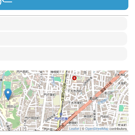
か―
Leaflet
| ©
OpenStreetMap
contributors