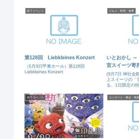
終了イベント
グルメ・料理・食事
第128回 Liebkleines Konzert
いとおかし ～
宮スイーツ寄
（5月9日甲東ホール）第128回
Liebkleines Konzert
(9月7日 神社
上スイーツの「
る、1日限定の
要事前申込＞
終了イベント
コンサート・舞台・映