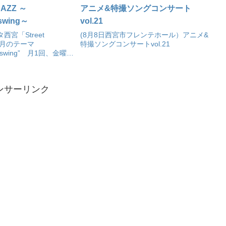
 JAZZ ～
アニメ&特撮ソングコンサート
swing～
vol.21
西宮「Street
(8月8日西宮市フレンテホール）アニメ&
今月のテーマ
特撮ソングコンサートvol.21
e swing” 月1回、金曜の
ブ開催。
ンサーリンク