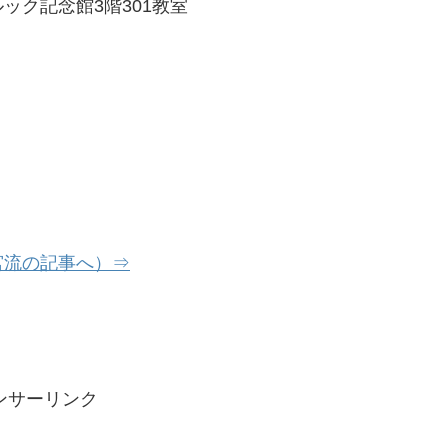
ック記念館3階301教室
宮流の記事へ）⇒
ンサーリンク