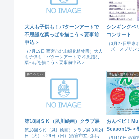
大人も子供も！パターンアートで
シンギングベ
不思議な葉っぱを描こう＜要事前
コンサート
申込＞
（3月27日甲東
ーズ スプリン
（7月19日 西宮市北山緑化植物園）大人
も子供も！パターンアートで 不思議な
葉っぱを描こう＜要事前申込＞
終了イベント
子ども・親子向けイベ
第18回ＳＫ（夙川絵画）クラブ展
おんベビ！Music 
Season15
第18回ＳＫ（夙川絵画）クラブ展 3月24
日（火）～29日（日）(西宮市立北口ギ
（9月10日 西