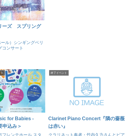
リーズ スプリング
ホール）シンギングベリ
グコンサート
ント
終了イベント
for Babies -
Clarinet Piano Concert『隣の薔薇
-＜要申込み＞
は赤い』
宮市フレンテホール スタ
クラリネット奏者・竹内久力さんとピア