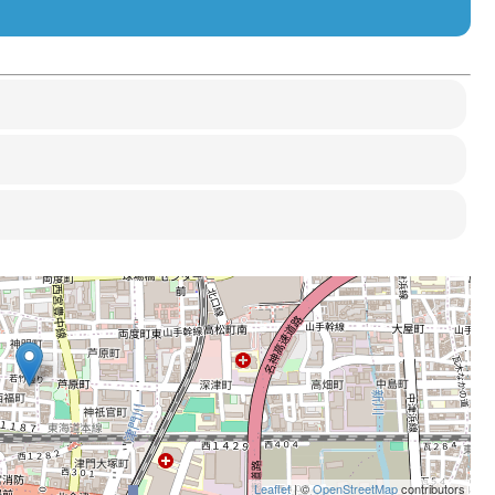
Leaflet
| ©
OpenStreetMap
contributors