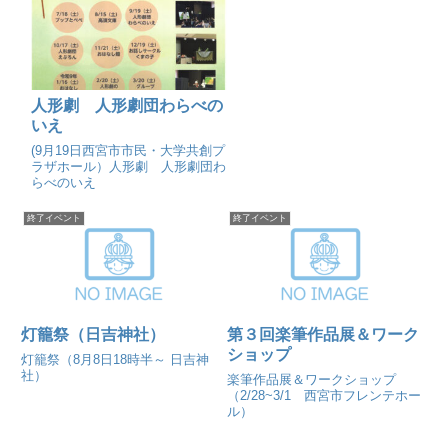
人形劇 人形劇団わらべの
いえ
(9月19日西宮市市民・大学共創プ
ラザホール）人形劇 人形劇団わ
らべのいえ
終了イベント
終了イベント
灯籠祭（日吉神社）
第３回楽筆作品展＆ワーク
ショップ
灯籠祭（8月8日18時半～ 日吉神
社）
楽筆作品展＆ワークショップ
（2/28~3/1 西宮市フレンテホー
ル）