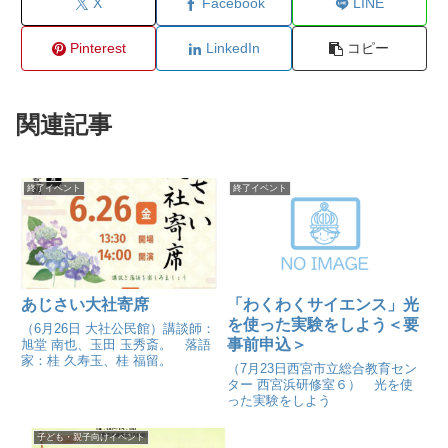
X
Facebook
LINE
Pinterest
LinkedIn
コピー
関連記事
終了イベント
終了イベント
あじさい大社寄席
「わくわくサイエンス」光
を使った実験をしよう＜要
（6月26日 大社公民館）講談師：
事前申込＞
旭堂 南也、玉田 玉秀斎。 落語
家：桂 久寿玉、桂 福留。
（7月23日西宮市立総合教育セン
ター 西宮浜研修室６） 光を使
った実験をしよう
子ども・親子向けイベント