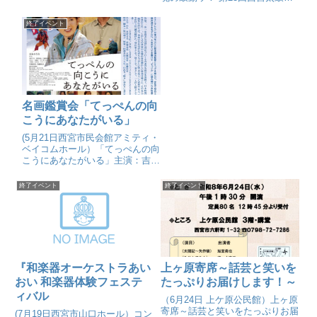
ェスティバル
終了イベント
名画鑑賞会「てっぺんの向
こうにあなたがいる」
(5月21日西宮市民会館アミティ・
ベイコムホール）「てっぺんの向
こうにあなたがいる」主演：吉永
小百合
終了イベント
終了イベント
『和楽器オーケストラあい
上ヶ原寄席～話芸と笑いを
おい 和楽器体験フェステ
たっぷりお届けします！～
ィバル
（6月24日 上ケ原公民館）上ヶ原
寄席～話芸と笑いをたっぷりお届
(7月19日西宮市山口ホール）コン