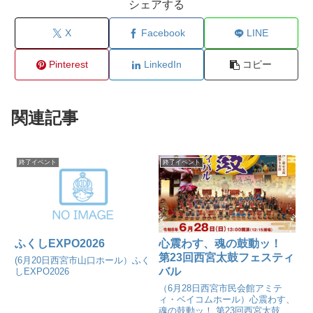
シェアする
X
Facebook
LINE
Pinterest
LinkedIn
コピー
関連記事
終了イベント
終了イベント
ふくしEXPO2026
心震わす、魂の鼓動ッ！
第23回西宮太鼓フェスティ
(6月20日西宮市山口ホール）ふく
バル
しEXPO2026
（6月28日西宮市民会館アミテ
ィ・ベイコムホール）心震わす、
魂の鼓動ッ！ 第23回西宮太鼓フ