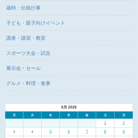
歳時・伝統行事
子ども・親子向けイベント
講座・講習・教室
スポーツ大会・試合
展示会・セール
グルメ・料理・食事
8月 2026
月
火
水
木
金
土
日
1
2
5
6
7
8
9
3
4