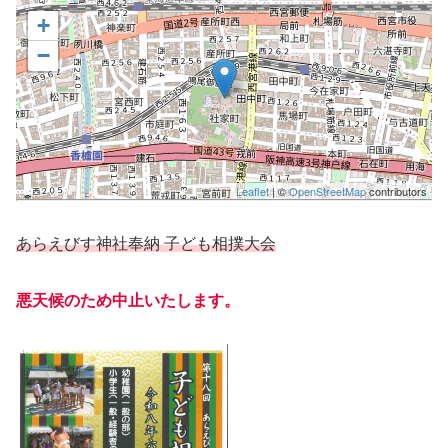
+
−
Leaflet
| ©
OpenStreetMap
contributors
あらえびす神社奉納 子ども相撲大会
悪天候のため中止いたします。