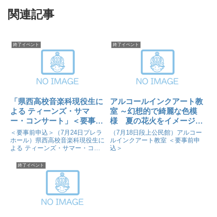
関連記事
終了イベント
終了イベント
「県西高校音楽科現役生に
アルコールインクアート教
よる ティーンズ・サマ
室 ～幻想的で綺麗な色模
ー・コンサート」＜要事前
様 夏の花火をイメージし
申込＞
て作ります～＜要事前申込
＜要事前申込＞（7月24日プレラ
（7月18日段上公民館）アルコー
＞
ホール）県西高校音楽科現役生に
ルインクアート教室 ＜要事前申
よる ティーンズ・サマー・コン
込＞
サート
終了イベント