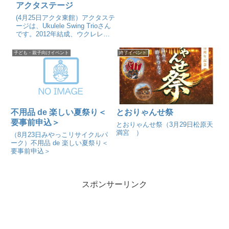
アクタステージ
(4月25日アクタ東館）アクタステ
ージは、Ukulele Swing Trioさん
です。2012年結成、ウクレレ、
ウッドベース、パーカッションの
アコースティックJazzトリオ。
子ども・親子向けイベント
終了イベント
不用品 de 楽しい夏祭り＜
とおりゃんせ祭
要事前申込＞
とおりゃんせ祭（3月29日松原天
満宮 ）
（8月23日みやっこリサイクルパ
ーク）不用品 de 楽しい夏祭り＜
要事前申込＞
スポンサーリンク