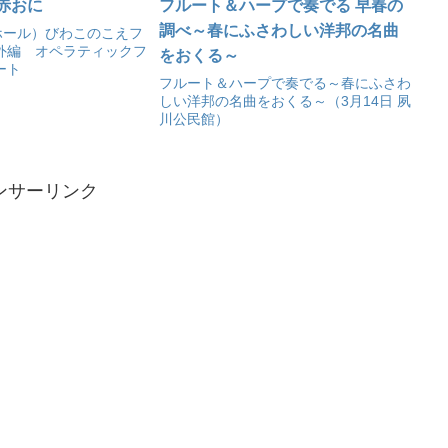
赤おに
フルート＆ハープで奏でる 早春の
調べ～春にふさわしい洋邦の名曲
ホール）びわこのこえフ
外編 オペラティックフ
をおくる～
ート
フルート＆ハープで奏でる～春にふさわ
しい洋邦の名曲をおくる～（3月14日 夙
川公民館）
ンサーリンク