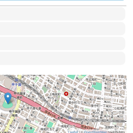
Leaflet
| ©
OpenStreetMap
contributors