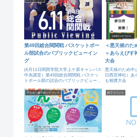
第49回総合関関戦 バスケットボー
＜悪天候のた
ル部試合のパブリックビューイン
＞あらえびす
グ
大会
(6月11日関西学院大学上ケ原キャンパス
悪天候のため中止
中央講堂）第49回総合関関戦 バスケッ
日西宮神社）あ
トボール部の試合のパブリックビューイ
も相撲大会
ングが行われます。
子ども・親子向けイベント
終了イベント