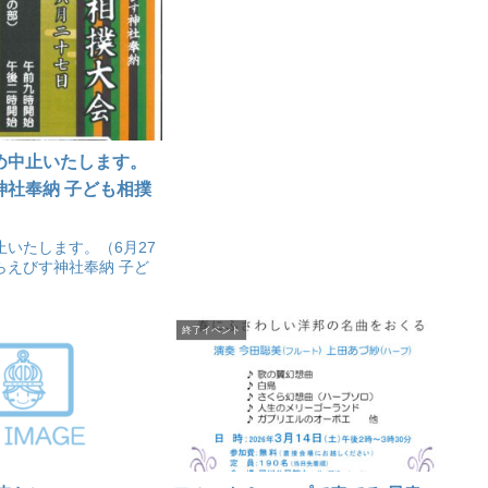
め中止いたします。
神社奉納 子ども相撲
いたします。（6月27
らえびす神社奉納 子ど
終了イベント