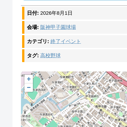
日付:
2026年8月1日
会場:
阪神甲子園球場
カテゴリ:
終了イベント
タグ:
高校野球
+
−