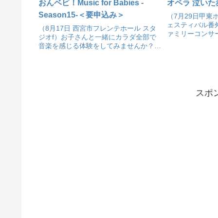
おんベビ！Music for Babies -
オペラ 泣いた
Season15-＜要申込み＞
（7月29日甲東
ェスティバル番
（8月17日 西宮市フレンテホール スタ
ァミリーコンサ
ジオf）お子さんと一緒にカラダ全部で
音楽を感じる体験をしてみませんか？<
要事前申込＞＞
スポ