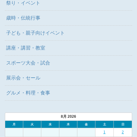
祭り・イベント
歳時・伝統行事
子ども・親子向けイベント
講座・講習・教室
スポーツ大会・試合
展示会・セール
グルメ・料理・食事
8月 2026
月
火
水
木
金
土
日
1
2