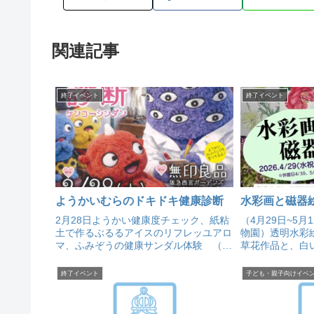
関連記事
終了イベント
終了イベント
ようかいむらのドキドキ健康診断
水彩画と磁器
2月28日ようかい健康度チェック、紙粘
（4月29日~5月
土で作るぶるるアイスのリフレッユアロ
物園）透明水彩
マ、ふみぞうの健康サンダル体験 （阪
草花作品と、白
急西宮ガーデンズ 無印良品 こどもえ
絵付けした作品、
ほん売場）
りの庭園散策と
終了イベント
子ども・親子向けイベ