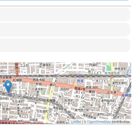
Leaflet
| ©
OpenStreetMap
contributors