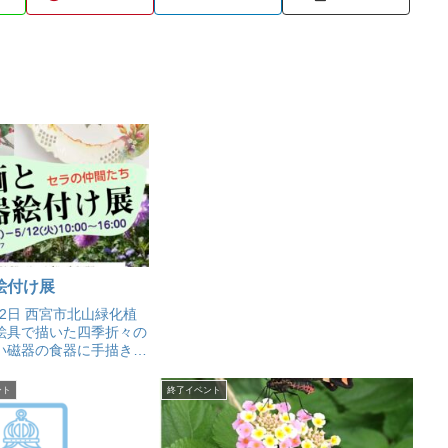
絵付け展
12日 西宮市北山緑化植
絵具で描いた四季折々の
い磁器の食器に手描きで
約100点を展示。花盛
併せて楽しもう。
ント
終了イベント