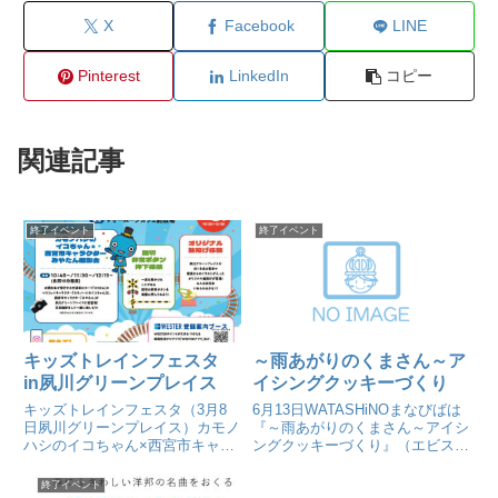
X
Facebook
LINE
Pinterest
LinkedIn
コピー
関連記事
終了イベント
終了イベント
キッズトレインフェスタ
～雨あがりのくまさん～ア
in夙川グリーンプレイス
イシングクッキーづくり
キッズトレインフェスタ（3月8
6月13日WATASHiNOまなびばは
日夙川グリーンプレイス）カモノ
『～雨あがりのくまさん～アイシ
ハシのイコちゃん×西宮市キャラ
ングクッキーづくり』（エビスタ
クターみやたんとの写真撮影をし
西宮）
て一緒に楽しもう！
終了イベント