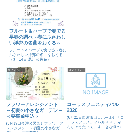
フルート＆ハープで奏でる
早春の調べ～春にふさわし
い洋邦の名曲をおくる～
フルート＆ハープで奏でる～春に
ふさわしい洋邦の名曲をおくる～
（3月14日 夙川公民館）
終了イベント
終了イベント
フラワーアレンジメント
コーラスフェスティバル
～初夏の小さなガーデン～
2026
＜要事前申込＞
(6月21日西宮市山口ホール）「コ
ーラスフェスティバル2026」み
(5月19日今津公民館）フラワーア
んなでうたって、すてきな昼のひ
レンジメント～初夏の小さなガー
とときをすごしませんか