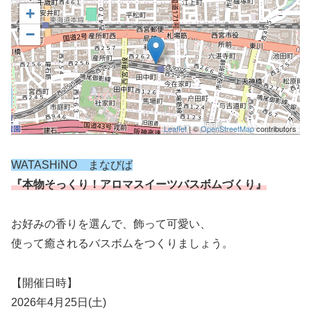
+
−
Leaflet
| ©
OpenStreetMap
contributors
WATASHiNO まなびば
『本物そっくり！アロマスイーツバスボムづくり』
お好みの香りを選んで、飾って可愛い、
使って癒されるバスボムをつくりましょう。
【開催日時】
2026年4月25日(土)