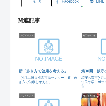
X
Facebook
LINE
関連記事
終了イベント
終了イベント
新「歩き方で健康を考える」
第30回 鎮守
（4月11日香櫨園市民センター）新「歩
鎮守の森市(4月
き方で健康を考える」
住民や学生ボラ
市！
終了イベント
終了イベント