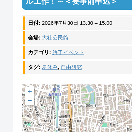
ル工作！～＜要事前申込＞
日付:
2026年7月30日 13:30
–
15:00
会場:
大社公民館
カテゴリ:
終了イベント
タグ:
夏休み
,
自由研究
+
−