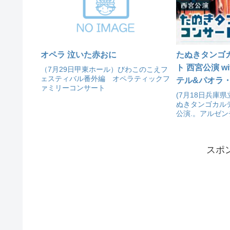
オペラ 泣いた赤おに
たぬきタンゴ
ト 西宮公演 w
（7月29日甲東ホール）びわこのこえフ
ェスティバル番外編 オペラティックフ
テル&パオラ
ァミリーコンサート
(7月18日兵庫
ぬきタンゴカル
公演.。アルゼ
サー、エルネス
クリンガーをゲ
スの両面からタ
スポ