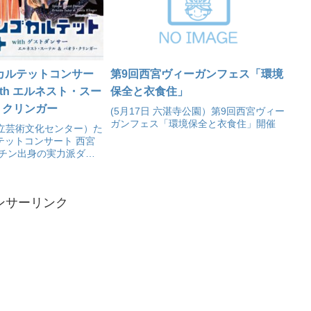
カルテットコンサー
第9回西宮ヴィーガンフェス「環境
ith エルネスト・スー
保全と衣食住」
・クリンガー
(5月17日 六湛寺公園）第9回西宮ヴィー
ガンフェス「環境保全と衣食住」開催
県立芸術文化センター）た
テットコンサート 西宮
ンチン出身の実力派ダン
ト・スーテル&パオラ・
ストに迎え、音楽とダン
ンゴの魅力を届けます！
ンサーリンク