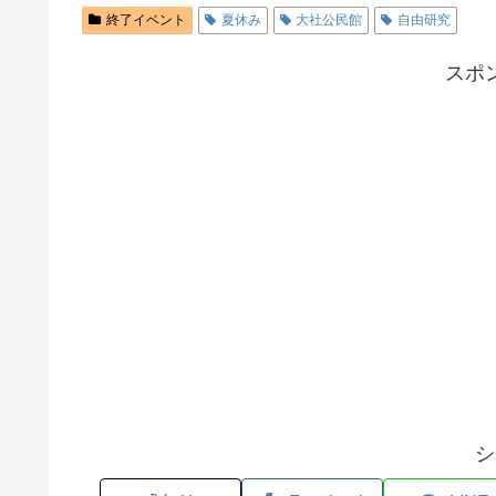
終了イベント
夏休み
大社公民館
自由研究
スポ
シ