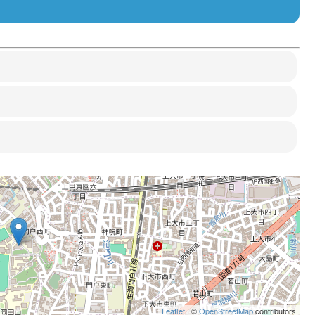
Leaflet
| ©
OpenStreetMap
contributors