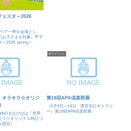
ェスタ～2026
エリア一帯を会場とし
のお子さまを対象、甲子
026 spring～
終了イベント
！キラキラ☆オリジ
第18回APA倶楽部展
り
（6月9日～14日 西宮北口ギャラリ
ー）第18回APA倶楽部展
SHiNOまなびばは『世界
キラ☆オリジナル時計づ
タ西宮）