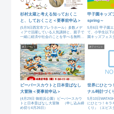
杉村太蔵と考える知っておくこ
甲子園キッズフ
と、しておくこと＜要事前申込＞
spring～
(5月9日西宮市プレラホール）多数メデ
5月6日 甲子園
ィアで活躍している人気講師と、親子で
て、小学生以下
一緒に経済や社会のことを学べる無料講
園キッズフェスタ～2
座を開催
終了イベント
終了イベント
ビーバースカウトと日本昔ばなし
世界にひとつ
大冒険＜要事前申込＞
ナル時計づく
(4月29日 御前浜公園）ビーバースカウ
5月10日WATA
トと日本昔ばなし大冒険 （申し込み締
にひとつ！キラ
め切り4月26日）
くり』（エビス