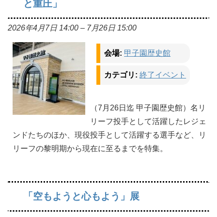
と重圧」
2026年4月7日 14:00
–
7月26日 15:00
会場:
甲子園歴史館
カテゴリ:
終了イベント
（7月26日迄 甲子園歴史館）名リ
リーフ投手として活躍したレジェ
ンドたちのほか、現役投手として活躍する選手など、リ
リーフの黎明期から現在に至るまでを特集。
「空もようと心もよう」展