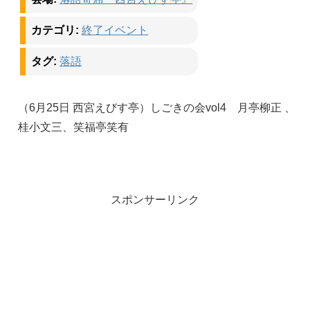
カテゴリ:
終了イベント
タグ:
落語
（6月25日 西宮えびす亭）しごきの会vol4 月亭柳正 、
桂小文三、笑福亭笑有
スポンサーリンク