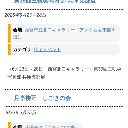
第39回三軌会写真部 兵庫支部展
2026年6月23
–
28日
会場:
西宮市立北口ギャラリー（アクタ西宮東館6
階）
カテゴリ:
終了イベント
（6月23日～28日 西宮北口ギャラリー）第39回三軌会
写真部 兵庫支部展
月亭柳正 しごきの会
2026年6月25日
会場:
落語寄席『西宮えびす亭』