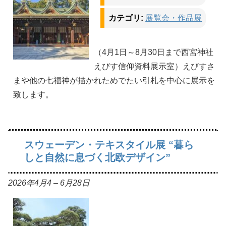
カテゴリ:
展覧会・作品展
（4月1日～8月30日まで西宮神社
えびす信仰資料展示室）えびすさ
まや他の七福神が描かれためでたい引札を中心に展示を
致します。
スウェーデン・テキスタイル展 “暮ら
しと自然に息づく北欧デザイン”
2026年4月4
–
6月28日