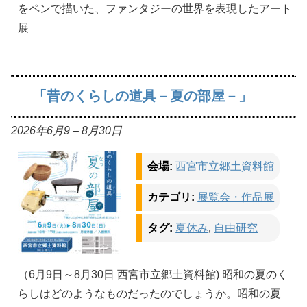
をペンで描いた、ファンタジーの世界を表現したアート
展
「昔のくらしの道具－夏の部屋－」
2026年6月9
–
8月30日
会場:
西宮市立郷土資料館
カテゴリ:
展覧会・作品展
タグ:
夏休み
,
自由研究
（6月9日～8月30日 西宮市立郷土資料館) 昭和の夏のく
らしはどのようなものだったのでしょうか。昭和の夏