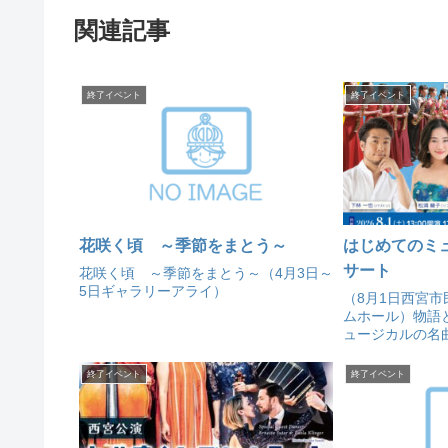
関連記事
終了イベント
終了イベント
花咲く頃 ～季節をまとう～
はじめてのミ
サート
花咲く頃 ～季節をまとう～（4月3日～
5日ギャラリーアライ）
（8月1日西宮
ムホール）物語
ュージカルの名
成アンサンブル
けします。
終了イベント
終了イベント