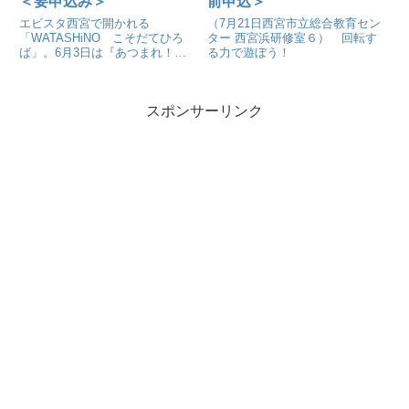
＜要申込み＞
前申込＞
エビスタ西宮で開かれる
（7月21日西宮市立総合教育セン
「WATASHiNO こそだてひろ
ター 西宮浜研修室６） 回転す
ば」。6月3日は『あつまれ！楽
る力で遊ぼう！
しくみんなで親子体操キャンデ
ィ！』
スポンサーリンク