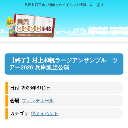
兵庫県西宮市で開催されるイベント情報てんこ盛り
村上和帆ラージアンサンブル ツ
アー2026 兵庫凱旋公演
日付:
2026年8月1日
会場:
フレンテホール
カテゴリ:
終了イベント