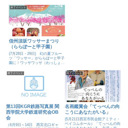
こえる？
終了イベント
信州須坂ワッサーまつり
（ららぽーと甲子園）
(7月28日・29日) 幻の夏フルー
ツ「ワッサー」がららぽーと甲子
園に！ワッサワッサ（わっしょい
わっしょい）と盛り上がろう！試
食やフルーツ販売・ガラポン開催
終了イベント
終了イベント
など
第13回KGR鉄路写真展 関
名画鑑賞会「てっぺんの向
西学院大学鉄道研究会OB
こうにあなたがいる」
会
(5月21日西宮市民会館アミティ・
ベイコムホール）「てっぺんの向
（6月9日～14日 西宮北口ギャ