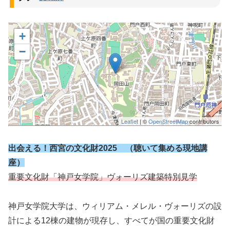
+
−
Leaflet
| ©
OpenStreetMap
contributors
出会える！西宮の文化財2025 （聴いて集める現地講
座）
重要文化財「神戸女学院」ヴォーリズ建築特別見学
神戸女学院大学は、ウィリアム・メレル・ヴォーリズの設
計による12棟の建物が現存し、すべてが国の重要文化財