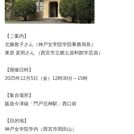
【ご案内】
北條敦子さん（神戸女学院学院事務局長）
東原 直明さん （西宮市立郷土資料館学芸員）
【開催日時】
2025年12月5日（金）12時30分～15時
【集合場所】
阪急今津線「門戸厄神駅」西口前
【目的地】
神戸女学院学内（西宮市岡田山）