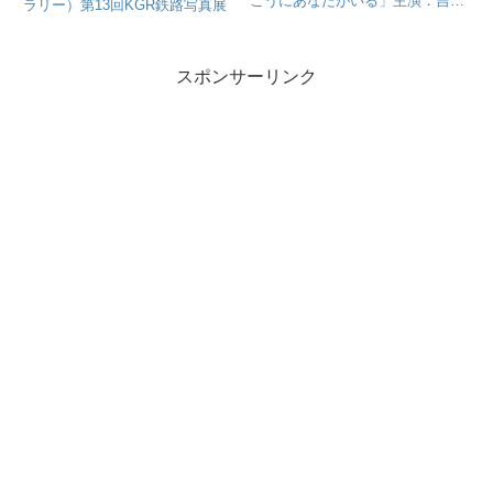
こうにあなたがいる」主演：吉永
ラリー）第13回KGR鉄路写真展
小百合
スポンサーリンク