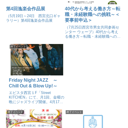
第4回逸楽会作品展
40代から考える働き方～転
職・未経験職への挑戦～＜
（5月19日～24日 西宮北口ギャ
要事前申込＞
ラリー）第4回逸楽会作品展
（7月25日西宮市男女共同参画セ
ンター ウェーブ）40代から考え
る働き方～転職・未経験職への挑
戦～（要申込）
終了イベント
Friday Night JAZZ ～
Chill Out & Blow Up!～
エビスタ西宮１F「Street
KITCHEN」にて、月1回、金曜の
晩にジャズライブ開催。4月17日
のテーマは”～Chill Out & Blow
Up!～”。
終了イベント
終了イベント