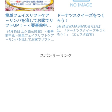
簡単フェイスリフトケア
ドーナツスクイーズをつく
～リンパを流してお家でリ
ろう！
フトUP！～＜要事前申込
5月24日WATASHiNOまなびば
＞
は、『ドーナツスクイーズをつく
（4月15日 上ケ原公民館）＜要事
ろう！』（エビスタ西宮）
前申込＞簡単フェイスリフトケア
～リンパを流してお家でリフト
UP！～
スポンサーリンク