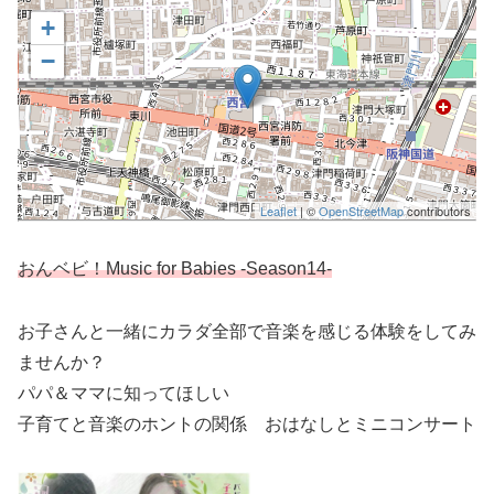
+
−
Leaflet
| ©
OpenStreetMap
contributors
おんベビ！Music for Babies -Season14-
お子さんと一緒にカラダ全部で音楽を感じる体験をしてみ
ませんか？
パパ＆ママに知ってほしい
子育てと音楽のホントの関係 おはなしとミニコンサート