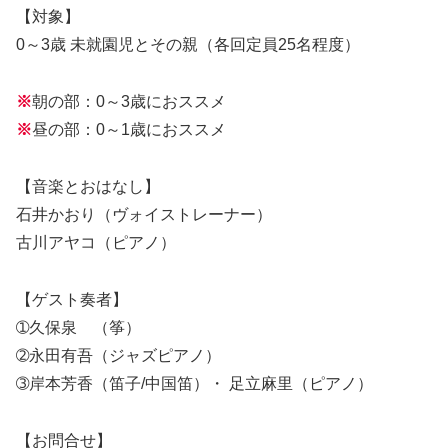
【対象】
0～3歳 未就園児とその親（各回定員25名程度）
※
朝の部：0～3歳におススメ
※
昼の部：0～1歳におススメ
【音楽とおはなし】
石井かおり（ヴォイストレーナー）
古川アヤコ（ピアノ）
【ゲスト奏者】
➀久保泉 （筝）
➁永田有吾（ジャズピアノ）
➂岸本芳香（笛子/中国笛）・ 足立麻里（ピアノ）
【お問合せ】