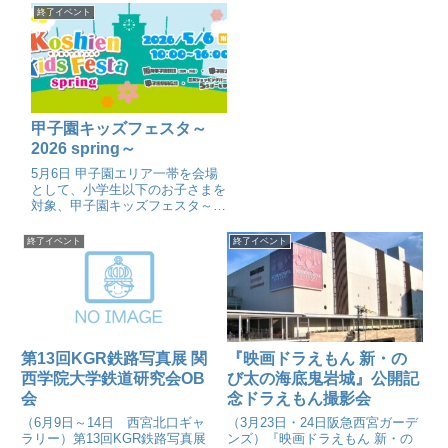
終了イベント
甲子園キッズフェスタ～
2026 spring～
5月6日 甲子園エリア一帯を会場
として、小学生以下のお子さまを
対象、甲子園キッズフェスタ～
2026 spring～
終了イベント
終了イベント
第13回KGR鉄路写真展 関
『映画ドラえもん 新・の
西学院大学鉄道研究会OB
び太の海底鬼岩城』公開記
会
念ドラえもん撮影会
（6月9日～14日 西宮北口ギャ
（3月23日・24日阪急西宮ガーデ
ラリー）第13回KGR鉄路写真展
ンズ）『映画ドラえもん 新・の