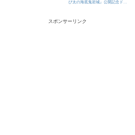
び太の海底鬼岩城』公開記念ドラ
えもん撮影会
スポンサーリンク