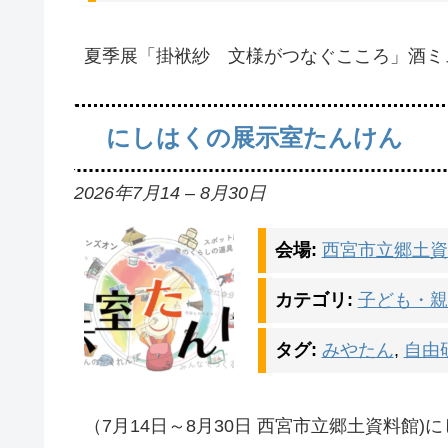
夏季展「掛袱紗 文様がつなぐこころ」酒ミ
にしはくの展示室たんけん
2026年7月14
–
8月30日
会場:
西宮市立郷土資
カテゴリ:
子ども・親
タグ:
みやたん
,
自由
（7月14日～8月30日 西宮市立郷土資料館