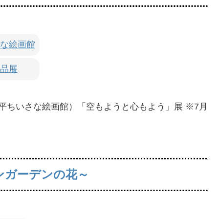
な絵画館
品展
倉鉄平ちいさな絵画館）「空もようと心もよう」展 ※7月
ンガーデンの花～