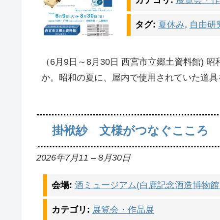
タグ:
夏休み
,
自由研
（6月9日～8月30日 西宮市立郷土資料館)
か。昭和の夏に、屋内で使用されていた道具
掛袱紗 文様がつなぐこころ
2026年7月11
–
8月30日
会場:
酒ミュージアム(白鹿記念酒造博物館
カテゴリ:
展覧会・作品展