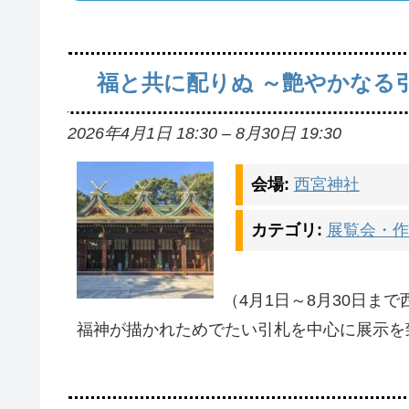
福と共に配りぬ ～艶やかな
2026年4月1日 18:30
–
8月30日 19:30
会場:
西宮神社
カテゴリ:
展覧会・作
（4月1日～8月30日ま
福神が描かれためでたい引札を中心に展示を