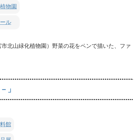
植物園
ール
日 西宮市北山緑化植物園）野菜の花をペンで描いた、ファ
－」
料館
品展