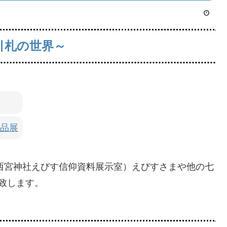
る引札の世界～
品展
で西宮神社えびす信仰資料展示室）えびすさまや他の七
致します。