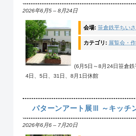
2026年6月5
–
8月24日
会場:
笹倉鉄平ちいさ
カテゴリ:
展覧会・作
(6月5日～8月24日笹
4日、5日、31日、8月1日休館
パターンアート展Ⅲ ～キッチ
2026年6月6
–
7月20日