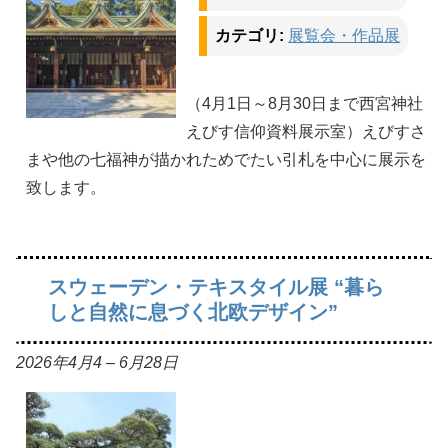
カテゴリ:
展覧会・作品展
（4月1日～8月30日まで西宮神社
えびす信仰資料展示室）えびすさ
まや他の七福神が描かれためでたい引札を中心に展示を
致します。
スウェーデン・テキスタイル展 “暮ら
しと自然に息づく北欧デザイン”
2026年4月4
–
6月28日