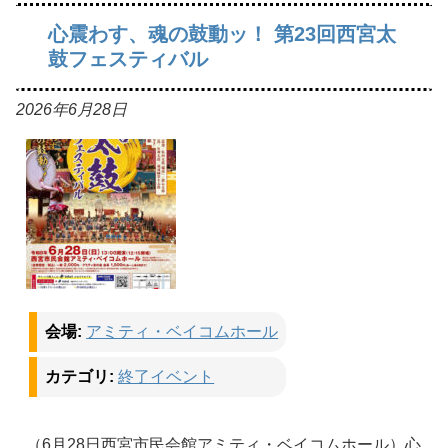
心震わす、魂の鼓動ッ！ 第23回西宮太
鼓フェスティバル
2026年6月28日
会場:
アミティ・ベイコムホール
カテゴリ:
終了イベント
（6月28日西宮市民会館アミティ・ベイコムホール）心