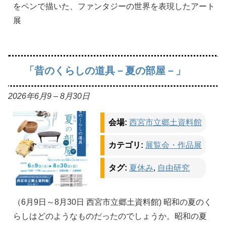
をペンで描いた、ファンタジーの世界を表現したアート
展
「昔のくらしの道具－夏の部屋－」
2026年6月9
–
8月30日
会場:
西宮市立郷土資料館
カテゴリ:
展覧会・作品展
タグ:
夏休み
,
自由研究
（6月9日～8月30日 西宮市立郷土資料館) 昭和の夏のく
らしはどのようなものだったのでしょうか。昭和の夏