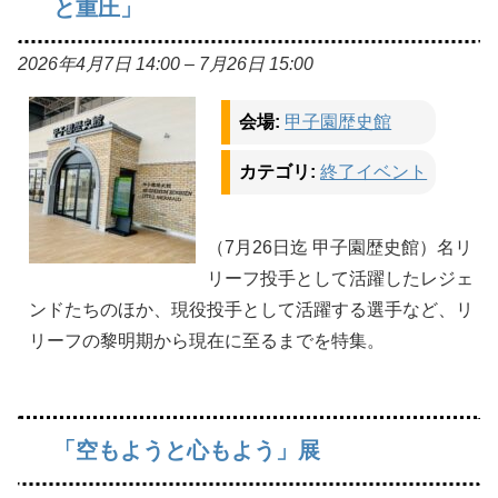
と重圧」
2026年4月7日 14:00
–
7月26日 15:00
会場:
甲子園歴史館
カテゴリ:
終了イベント
（7月26日迄 甲子園歴史館）名リ
リーフ投手として活躍したレジェ
ンドたちのほか、現役投手として活躍する選手など、リ
リーフの黎明期から現在に至るまでを特集。
「空もようと心もよう」展