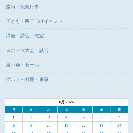
歳時・伝統行事
子ども・親子向けイベント
講座・講習・教室
スポーツ大会・試合
展示会・セール
グルメ・料理・食事
6月 2026
月
火
水
木
金
土
日
2
3
4
5
6
7
1
8
9
11
13
14
10
12