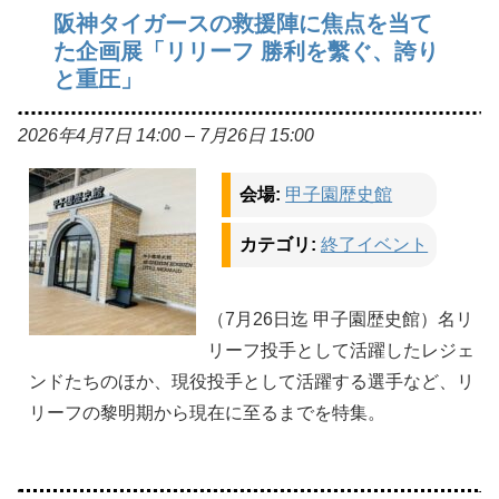
阪神タイガースの救援陣に焦点を当て
た企画展「リリーフ 勝利を繫ぐ、誇り
と重圧」
2026年4月7日 14:00
–
7月26日 15:00
会場:
甲子園歴史館
カテゴリ:
終了イベント
（7月26日迄 甲子園歴史館）名リ
リーフ投手として活躍したレジェ
ンドたちのほか、現役投手として活躍する選手など、リ
リーフの黎明期から現在に至るまでを特集。