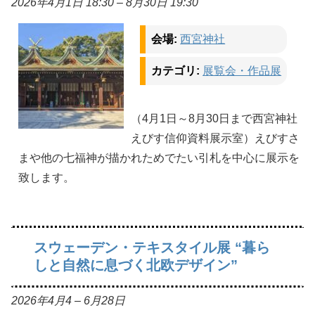
2026年4月1日 18:30
–
8月30日 19:30
会場:
西宮神社
カテゴリ:
展覧会・作品展
（4月1日～8月30日まで西宮神社
えびす信仰資料展示室）えびすさ
まや他の七福神が描かれためでたい引札を中心に展示を
致します。
スウェーデン・テキスタイル展 “暮ら
しと自然に息づく北欧デザイン”
2026年4月4
–
6月28日