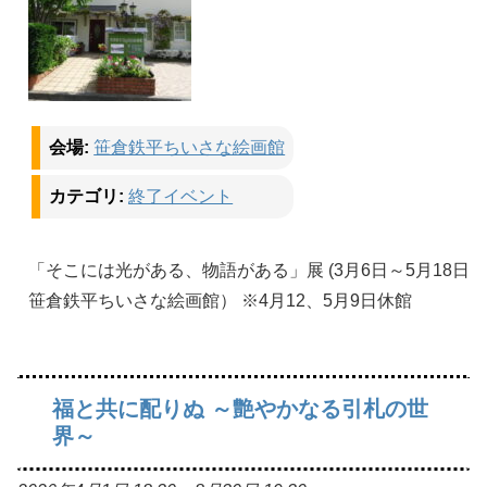
会場:
笹倉鉄平ちいさな絵画館
カテゴリ:
終了イベント
「そこには光がある、物語がある」展 (3月6日～5月18日
笹倉鉄平ちいさな絵画館） ※4月12、5月9日休館
福と共に配りぬ ～艶やかなる引札の世
界～