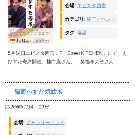
会場:
エビスタ西宮
カテゴリ:
終了イベント
タグ:
落語
5月14日エビスタ西宮１F「Street KITCHEN」にて、え
びすた寄席開催。桂白鹿さん、 笑福亭大智さん
猫野ぺすか焼絵展
2026年5月14
–
19日
会場:
ギャラリーアライ