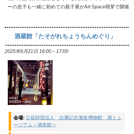
ーの息子も一緒に初めての親子展がArt Space萌芽で開催
酒蔵館「たそがれちょうちんめぐり」
2025年9月21日 16:00
–
17:00
会場:
公益財団法人 白鹿記念酒造博物館 酒ミュ
ージアム＜酒造館＞