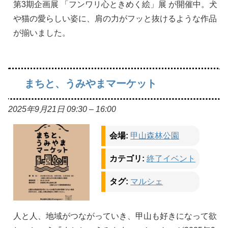
第3期企画展 「フンワリ心ときめく絵」展 が開催中。犬
や猫の愛らしい姿に、肩の力がフッと抜けるような作品
が揃いました。
まちと、うみやまマーケット
2025年9月21日 09:30
–
16:00
会場:
甲山森林公園
カテゴリ:
終了イベント
タグ:
マルシェ
人と人、地域がつながっていき、甲山も好きになって欲